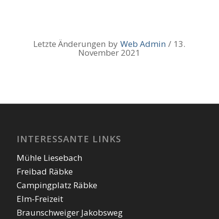
Letzte Änderungen
by
Web Admin
/
13.
November 2021
INTERESSANTE LINKS
Mühle Liesebach
Freibad Räbke
Campingplatz Räbke
Elm-Freizeit
Braunschweiger Jakobsweg