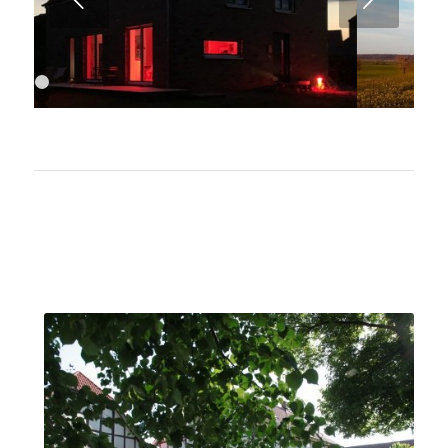
1
2
3
4
5
6
7
8
9
10
11
12
13
14
15
16
17
18
19
20
Vierseithof im Dorfkern