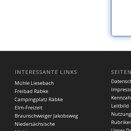
INTERESSANTE LINKS
SEITE
Datensc
Mühle Liesebach
Impres
Freibad Räbke
Kennzah
Campingplatz Räbke
Leitbild
Elm-Freizeit
Nutzung
Braunschweiger Jakobsweg
Rubrike
Niedersächsische
Unser D