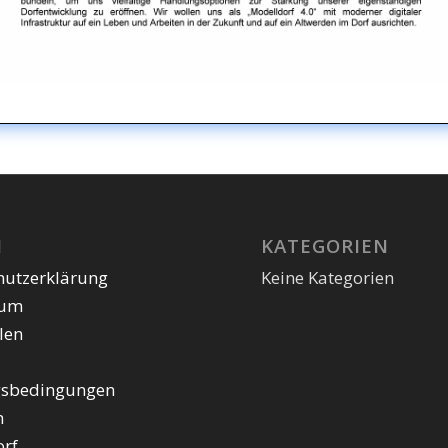
N
KATEGORIEN
hutzerklärung
Keine Kategorien
sum
len
sbedingungen
n
orf